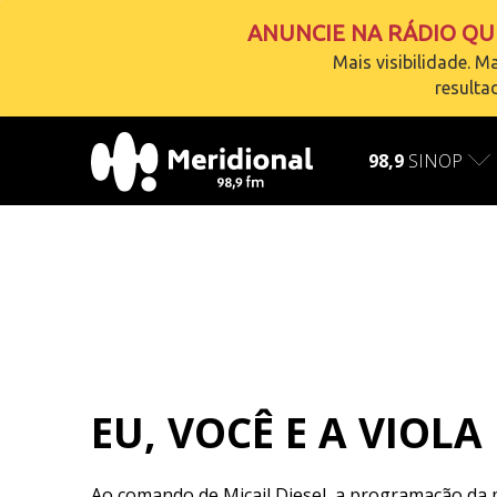
ANUNCIE NA RÁDIO QUE
Mais visibilidade. Ma
resulta
AO VIVO
carregando
98,9
SINOP
EU, VOCÊ E A VIOLA
Ao comando de Micail Diesel, a programação da 