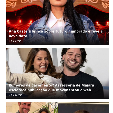
Ana Castela brinca sobre futuro namorado e revela
novo date
1 dia atrás
Rumores de casamento? Assessoria de Maiara
esclarece publicação que movimentou a web
2 dias atrás