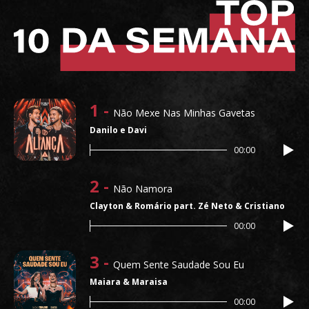
1 -
Não Mexe Nas Minhas Gavetas
Danilo e Davi
00:00
2 -
Não Namora
Clayton & Romário part. Zé Neto & Cristiano
00:00
3 -
Quem Sente Saudade Sou Eu
Maiara & Maraisa
00:00