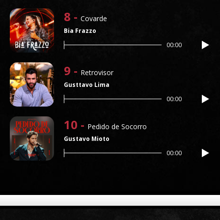
8 -
Covarde
Bia Frazzo
00:00
9 -
Retrovisor
Gusttavo Lima
00:00
10 -
Pedido de Socorro
Gustavo Mioto
00:00