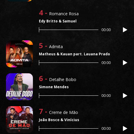
4 -
Romance Rosa
Edy Britto & Samuel
00:00
5 -
Admita
Matheus & Kauan part. Lauana Prado
00:00
6 -
Detalhe Bobo
Simone Mendes
00:00
7 -
Creme de Mão
João Bosco & Vinícius
00:00