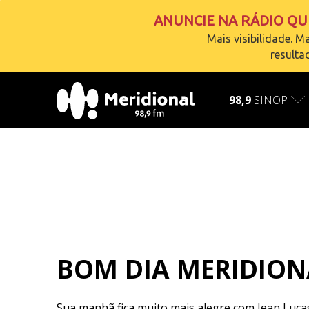
ANUNCIE NA RÁDIO QUE
Mais visibilidade. Ma
resulta
AO VIVO
carregando
98,9
SINOP
BOM DIA MERIDION
Sua manhã fica muito mais alegre com Jean Luca