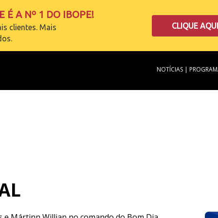
 É A Nº 1 DO IBOPE!
CLIQUE AQU
is clientes. Mais
dos.
NOTÍCIAS
|
PROGRAM
AL
s e Mártinn Willian no comando do Bom Dia