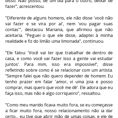
disso. Não posso, de um dia para o outro, deixar de
fazer", acrescentou.
"Diferente de alguns homens, ele não disse 'você não
vai fazer e se vira por aí', nem 'vou pagar suas
contas'", destacou Mariana, que afirmou que não
aceitaria. "Peguei o que ele disse, adaptei à minha
realidade e fiz do limão uma limonada", continuou.
"Ele falou: 'Você vai ter que trabalhar de dentro de
casa, e como você vai fazer isso a gente vai estudar
juntos'. Para mim, isso era impossível", disse
refletindo sobre como é se relacionar com um artista.
"Sempre falei que não quero depender de homem. Eu
tenho prazer em falar 'amor, vi uma joia e posso
comprar, mas quero que você me dê'. Ele adora que eu
faça isso, mas não é algo corriqueiro", ressaltou.
"Como meu marido ficava muito fora, se eu começasse
a ficar muito fora, nosso relacionamento não ia dar
certo… eu tive que abrir mão de umas coisas, e ele de