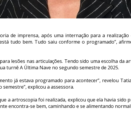
ria de imprensa, após uma internação para a realização de
á está tudo bem. Tudo saiu conforme o programado”, afir
ara lesões nas articulações. Tendo sido uma escolha da arti
sua turnê A Última Nave no segundo semestre de 2025.
mento já estava programado para acontecer”, revelou Tatia
 semestre”, explicou a assessora.
 que a artroscopia foi realizada, explicou que ela havia si
ciente encontra-se bem, caminhando e se alimentando normal