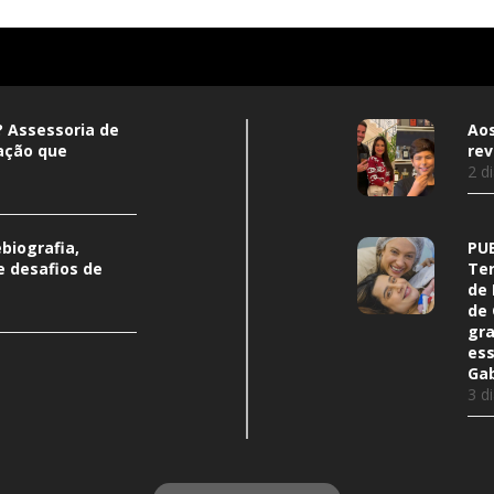
 Assessoria de
Aos
ação que
rev
2 d
biografia,
PUB
e desafios de
Ter
de 
de 
gra
ess
Gab
3 d