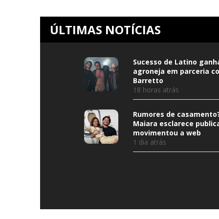
ÚLTIMAS NOTÍCIAS
Sucesso de Latino ganh
agroneja em parceria c
Barretto
18 horas atrás
Rumores de casamento?
Maiara esclarece public
movimentou a web
1 dia atrás