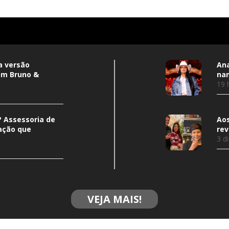
a versão
Ana
om Bruno &
nam
19 
 Assessoria de
Aos
ação que
rev
3 d
VEJA MAIS!