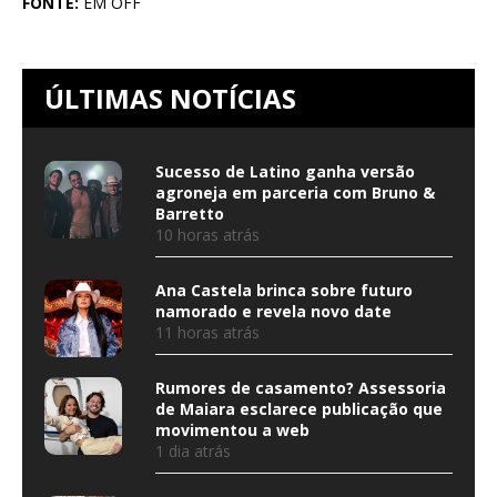
FONTE:
EM OFF
ÚLTIMAS NOTÍCIAS
Sucesso de Latino ganha versão
agroneja em parceria com Bruno &
Barretto
10 horas atrás
Ana Castela brinca sobre futuro
namorado e revela novo date
11 horas atrás
Rumores de casamento? Assessoria
de Maiara esclarece publicação que
movimentou a web
1 dia atrás